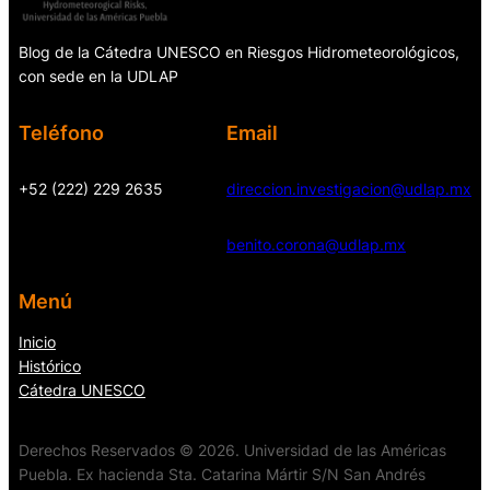
Blog de la Cátedra UNESCO en Riesgos Hidrometeorológicos,
con sede en la UDLAP
Teléfono
Email
+52 (222) 229 2635
direccion.investigacion@udlap.mx
benito.corona@udlap.mx
Menú
Inicio
Histórico
Cátedra UNESCO
Derechos Reservados © 2026. Universidad de las Américas
Puebla. Ex hacienda Sta. Catarina Mártir S/N San Andrés