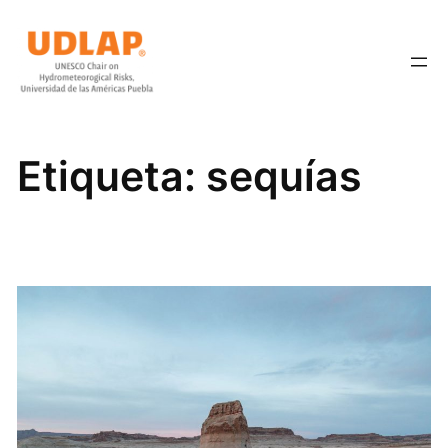
Saltar
al
contenido
Etiqueta:
sequías