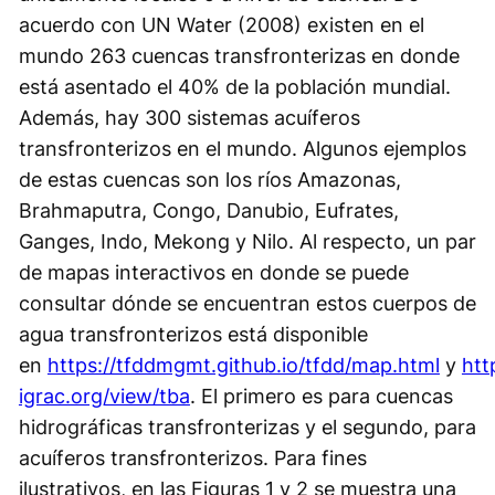
acuerdo con UN Water (2008) existen en el
mundo 263 cuencas transfronterizas en donde
está asentado el 40% de la población mundial.
Además, hay 300 sistemas acuíferos
transfronterizos en el mundo. Algunos ejemplos
de estas cuencas son los ríos Amazonas,
Brahmaputra, Congo, Danubio, Eufrates,
Ganges, Indo, Mekong y Nilo. Al respecto, un par
de mapas interactivos en donde se puede
consultar dónde se encuentran estos cuerpos de
agua transfronterizos está disponible
en
https://tfddmgmt.github.io/tfdd/map.html
y
htt
igrac.org/view/tba
. El primero es para cuencas
hidrográficas transfronterizas y el segundo, para
acuíferos transfronterizos. Para fines
ilustrativos, en las Figuras 1 y 2 se muestra una