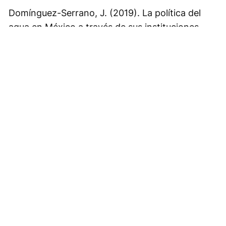
Domínguez-Serrano, J. (2019).
La política del
agua en México a través de sus instituciones
1917-2017.
Colegio de México.
Ekeu-wei, I. T., & Blackburn, G. A. (2018).
Applications of Open-Access Remotely Sensed
Data for Flood Modelling and Mapping in
Developing Regions.
Hydrology, 5
(3).
IGRAC (International Groundwater Resources
Assessment Centre) UNESCO-IHP (UNESCO
International Hydrological Porgramme).
(2015).
Transboundary aquifers of the world
[map] Scale 1:50 000 000.
IGRAC. Obtenido
de
https://www.un-
igrac.org/resource/transboundary-aquifers-