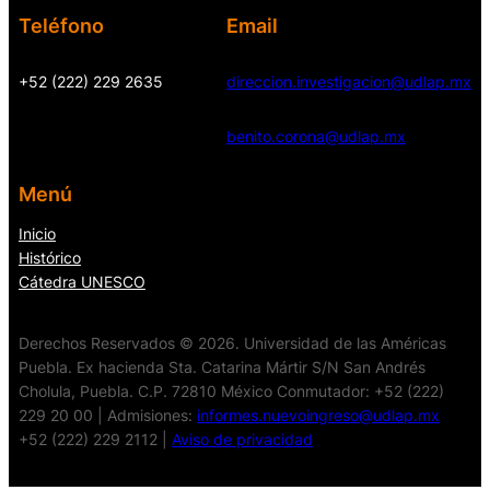
Teléfono
Email
+52 (222) 229 2635
direccion.investigacion@udlap.mx
benito.corona@udlap.mx
Menú
Inicio
Histórico
Cátedra UNESCO
Derechos Reservados © 2026. Universidad de las Américas
Puebla. Ex hacienda Sta. Catarina Mártir S/N San Andrés
Cholula, Puebla. C.P. 72810 México Conmutador: +52 (222)
229 20 00 | Admisiones:
informes.nuevoingreso@udlap.mx
+52 (222) 229 2112 |
Aviso de privacidad