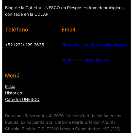
Blog de la Cátedra UNESCO en Riesgos Hidrometeorológicos,
con sede en la UDLAP
Teléfono
Email
+52 (222) 229 2635
direccion.investigacion@udlap.mx
benito.corona@udlap.mx
Menú
Inicio
Histórico
Cátedra UNESCO
Derechos Reservados © 2026. Universidad de las Américas
Puebla. Ex hacienda Sta. Catarina Mártir S/N San Andrés
Cholula, Puebla. C.P. 72810 México Conmutador: +52 (222)