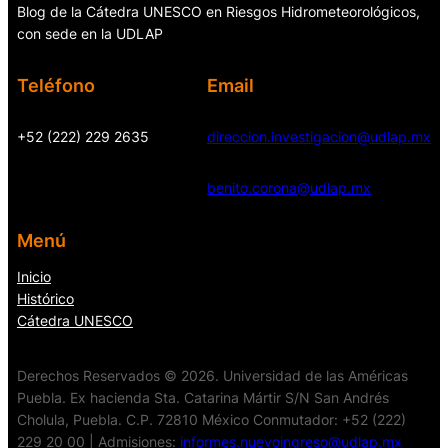
Blog de la Cátedra UNESCO en Riesgos Hidrometeorológicos,
con sede en la UDLAP
Teléfono
Email
+52 (222) 229 2635
direccion.investigacion@udlap.mx
benito.corona@udlap.mx
Menú
Inicio
Histórico
Cátedra UNESCO
Derechos Reservados © 2026. Universidad de las Américas
Puebla. Ex hacienda Sta. Catarina Mártir S/N San Andrés
Cholula, Puebla. C.P. 72810 México Conmutador: +52 (222)
229 20 00 | Admisiones:
informes.nuevoingreso@udlap.mx