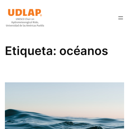
Saltar
al
contenido
Etiqueta:
océanos