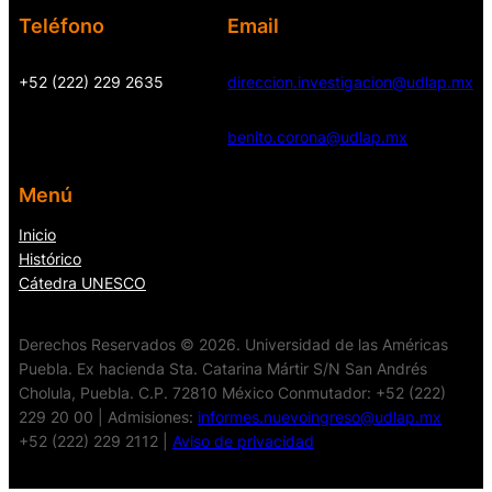
Teléfono
Email
+52 (222) 229 2635
direccion.investigacion@udlap.mx
benito.corona@udlap.mx
Menú
Inicio
Histórico
Cátedra UNESCO
Derechos Reservados © 2026. Universidad de las Américas
Puebla. Ex hacienda Sta. Catarina Mártir S/N San Andrés
Cholula, Puebla. C.P. 72810 México Conmutador: +52 (222)
229 20 00 | Admisiones:
informes.nuevoingreso@udlap.mx
+52 (222) 229 2112 |
Aviso de privacidad