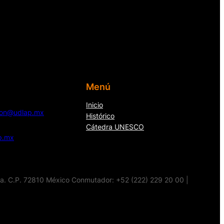
Menú
Inicio
cion@udlap.mx
Histórico
Cátedra UNESCO
p.mx
la. C.P. 72810 México Conmutador: +52 (222) 229 20 00 |