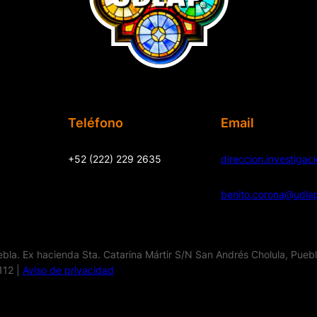
Teléfono
Email
+52 (222) 229 2635
direccion.investiga
benito.corona@udla
la. Ex hacienda Sta. Catarina Mártir S/N San Andrés Cholula, Pueb
112 |
Aviso de privacidad