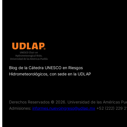
Blog de la Cátedra UNESCO en Riesgos
Hidrometeorológicos, con sede en la UDLAP
Derechos Reservados © 2026. Universidad de las Américas Pueb
Admisiones:
informes.nuevoingreso@udlap.mx
+52 (222) 229 2