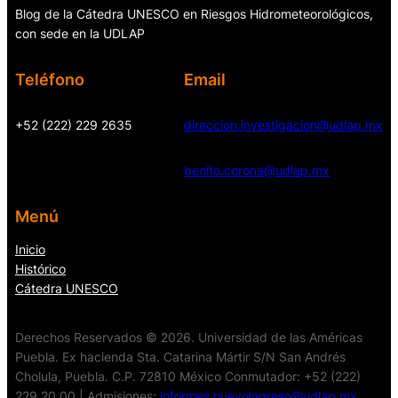
Blog de la Cátedra UNESCO en Riesgos Hidrometeorológicos,
con sede en la UDLAP
Teléfono
Email
+52 (222) 229 2635
direccion.investigacion@udlap.mx
benito.corona@udlap.mx
Menú
Inicio
Histórico
Cátedra UNESCO
Derechos Reservados © 2026. Universidad de las Américas
Puebla. Ex hacienda Sta. Catarina Mártir S/N San Andrés
Cholula, Puebla. C.P. 72810 México Conmutador: +52 (222)
229 20 00 | Admisiones:
informes.nuevoingreso@udlap.mx