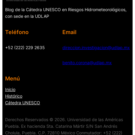
Blog de la Cátedra UNESCO en Riesgos Hidrometeorológicos,
con sede en la UDLAP
Teléfono
Email
+52 (222) 229 2635
direccion.investigacion@udlap.mx
benito.corona@udlap.mx
Menú
Inicio
Histórico
Cátedra UNESCO
Derechos Reservados © 2026. Universidad de las Américas
Puebla. Ex hacienda Sta. Catarina Mártir S/N San Andrés
Cholula, Puebla. C.P. 72810 México Conmutador: +52 (222)