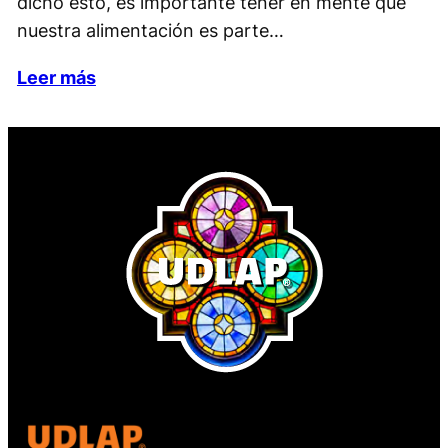
dicho esto, es importante tener en mente que
nuestra alimentación es parte…
Leer más