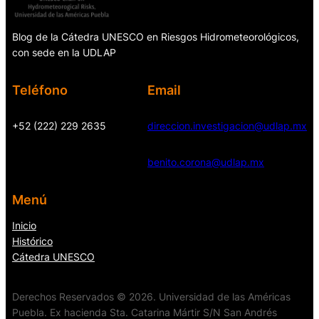
Blog de la Cátedra UNESCO en Riesgos Hidrometeorológicos,
con sede en la UDLAP
Teléfono
Email
+52 (222) 229 2635
direccion.investigacion@udlap.mx
benito.corona@udlap.mx
Menú
Inicio
Histórico
Cátedra UNESCO
Derechos Reservados © 2026. Universidad de las Américas
Puebla. Ex hacienda Sta. Catarina Mártir S/N San Andrés