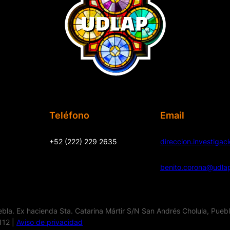
Teléfono
Email
+52 (222) 229 2635
direccion.investiga
benito.corona@udla
la. Ex hacienda Sta. Catarina Mártir S/N San Andrés Cholula, Pueb
112 |
Aviso de privacidad