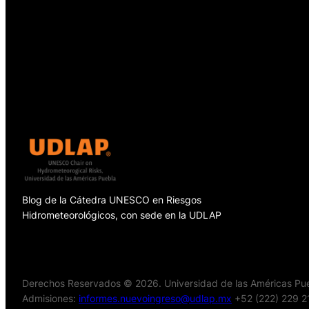
Blog de la Cátedra UNESCO en Riesgos
Hidrometeorológicos, con sede en la UDLAP
Derechos Reservados © 2026. Universidad de las Américas Pueb
Admisiones:
informes.nuevoingreso@udlap.mx
+52 (222) 229 2