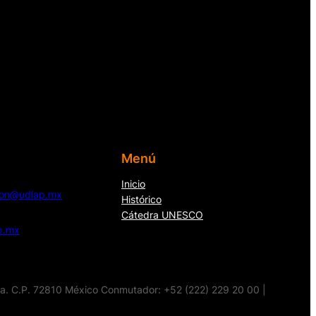
Menú
Inicio
cion@udlap.mx
Histórico
Cátedra UNESCO
p.mx
la. C.P. 72810 México Conmutador: +52 (222) 229 20 00 |