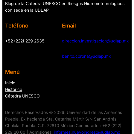
Blog de la Cátedra UNESCO en Riesgos Hidrometeorológicos,
con sede en la UDLAP
Teléfono
Email
+52 (222) 229 2635
direccion.investigacion@udlap.mx
benito.corona@udlap.mx
Menú
Inicio
Histórico
Cátedra UNESCO
Derechos Reservados © 2026. Universidad de las Américas
Puebla. Ex hacienda Sta. Catarina Mártir S/N San Andrés
Cholula, Puebla. C.P. 72810 México Conmutador: +52 (222)
229 20 00 | Admisiones:
informes.nuevoingreso@udlap.mx