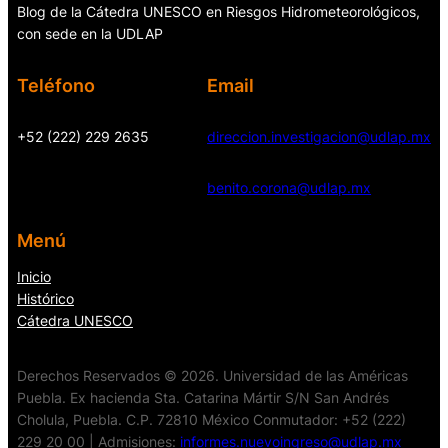
Blog de la Cátedra UNESCO en Riesgos Hidrometeorológicos,
con sede en la UDLAP
Teléfono
Email
+52 (222) 229 2635
direccion.investigacion@udlap.mx
benito.corona@udlap.mx
Menú
Inicio
Histórico
Cátedra UNESCO
Derechos Reservados © 2026. Universidad de las Américas
Puebla. Ex hacienda Sta. Catarina Mártir S/N San Andrés
Cholula, Puebla. C.P. 72810 México Conmutador: +52 (222)
229 20 00 | Admisiones:
informes.nuevoingreso@udlap.mx