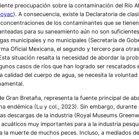
eciente preocupación sobre la contaminación del Río A
toyac
). A consecuencia, existe la Declaratoria de clas
s concentraciones de los contaminantes que se tienen i
lanteadas para su saneamiento aún no son suficientes.
rgas municipales y no municipales (Secretaría de Gob
ma Oficial Mexicana, el segundo y tercero para otras
Esta situación resalta la necesidad de abordar la p
o algunos casos de ríos que han logrado ser rescatado
a calidad del cuerpo de agua, se necesita la voluntad 
rnamental.
de Gran Bretaña, representa la fuente principal de ab
auna endémica (Lu y col., 2023). Sin embargo, durante
a las descargas de la industria (Royal Museums Greenw
les acuáticos muy importantes para a la industria pes
 a la muerte de muchos peces. Incluso, a mediados del