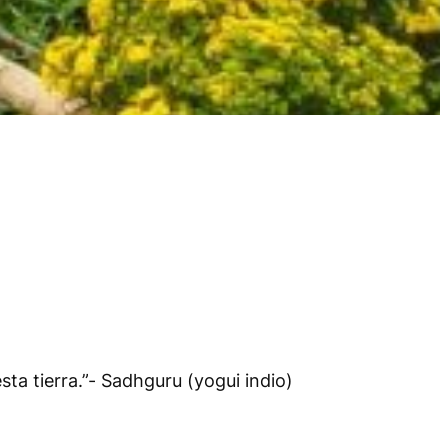
ta tierra.”-
Sadhguru (yogui indio)