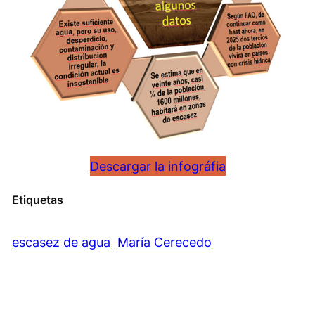
Descargar la infográfia
Etiquetas
escasez de agua
María Cerecedo
←
Anterior:
Cambio
Siguiente:
Top 11 de los
climático y