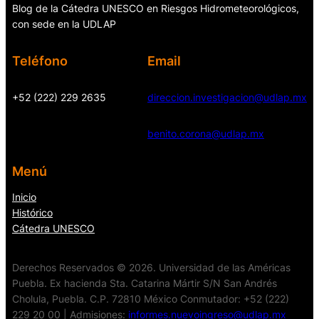
Blog de la Cátedra UNESCO en Riesgos Hidrometeorológicos,
con sede en la UDLAP
Teléfono
Email
+52 (222) 229 2635
direccion.investigacion@udlap.mx
benito.corona@udlap.mx
Menú
Inicio
Histórico
Cátedra UNESCO
Derechos Reservados © 2026. Universidad de las Américas
Puebla. Ex hacienda Sta. Catarina Mártir S/N San Andrés
Cholula, Puebla. C.P. 72810 México Conmutador: +52 (222)
229 20 00 | Admisiones:
informes.nuevoingreso@udlap.mx