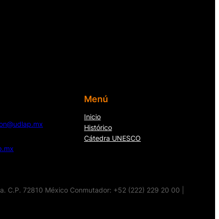
Menú
Inicio
cion@udlap.mx
Histórico
Cátedra UNESCO
p.mx
la. C.P. 72810 México Conmutador: +52 (222) 229 20 00 |