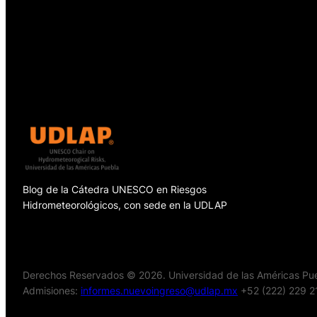
Blog de la Cátedra UNESCO en Riesgos
Hidrometeorológicos, con sede en la UDLAP
Derechos Reservados © 2026. Universidad de las Américas Pueb
Admisiones:
informes.nuevoingreso@udlap.mx
+52 (222) 229 2