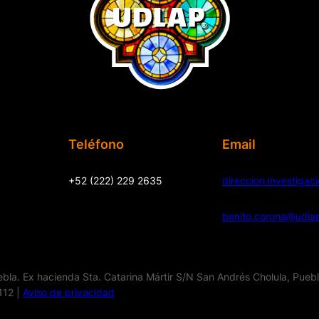
Teléfono
Email
+52 (222) 229 2635
direccion.investiga
benito.corona@udla
la. Ex hacienda Sta. Catarina Mártir S/N San Andrés Cholula, Pueb
112 |
Aviso de privacidad