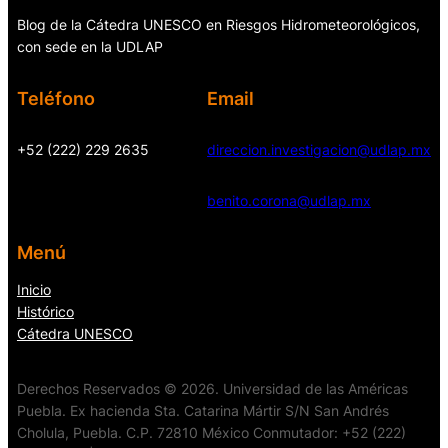
Blog de la Cátedra UNESCO en Riesgos Hidrometeorológicos,
con sede en la UDLAP
Teléfono
Email
+52 (222) 229 2635
direccion.investigacion@udlap.mx
benito.corona@udlap.mx
Menú
Inicio
Histórico
Cátedra UNESCO
Derechos Reservados © 2026. Universidad de las Américas
Puebla. Ex hacienda Sta. Catarina Mártir S/N San Andrés
Cholula, Puebla. C.P. 72810 México Conmutador: +52 (222)