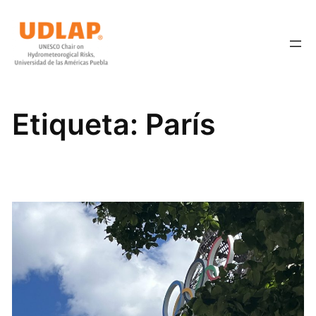
Saltar
al
contenido
Etiqueta:
París