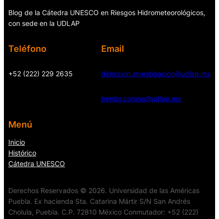
Blog de la Cátedra UNESCO en Riesgos Hidrometeorológicos,
con sede en la UDLAP
Teléfono
Email
+52 (222) 229 2635
direccion.investigacion@udlap.mx
benito.corona@udlap.mx
Menú
Inicio
Histórico
Cátedra UNESCO
Derechos Reservados © 2026. Universidad de las Américas
Puebla. Ex hacienda Sta. Catarina Mártir S/N San Andrés
Cholula, Puebla. C.P. 72810 México Conmutador: +52 (222)