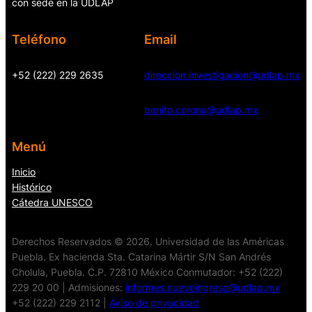
con sede en la UDLAP
Teléfono
Email
+52 (222) 229 2635
direccion.investigacion@udlap.mx
benito.corona@udlap.mx
Menú
Inicio
Histórico
Cátedra UNESCO
Derechos Reservados © 2026. Universidad de las Américas
Puebla. Ex hacienda Sta. Catarina Mártir S/N San Andrés
Cholula, Puebla. C.P. 72810 México Conmutador: +52 (222)
229 20 00 | Admisiones:
informes.nuevoingreso@udlap.mx
+52 (222) 229 2112 |
Aviso de privacidad