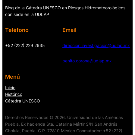
Blog de la Cátedra UNESCO en Riesgos Hidrometeorológicos,
con sede en la UDLAP
Teléfono
Email
+52 (222) 229 2635
direccion.investigacion@udlap.mx
benito.corona@udlap.mx
Menú
Inicio
Histórico
Cátedra UNESCO
Derechos Reservados © 2026. Universidad de las Américas
Puebla. Ex hacienda Sta. Catarina Mártir S/N San Andrés
Cholula, Puebla. C.P. 72810 México Conmutador: +52 (222)