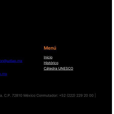
Menú
Inicio
cion@udlap.mx
Histórico
Cátedra UNESCO
p.mx
la. C.P. 72810 México Conmutador: +52 (222) 229 20 00 |