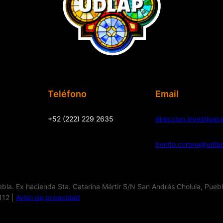
Teléfono
Email
+52 (222) 229 2635
direccion.investiga
benito.corona@udla
la. Ex hacienda Sta. Catarina Mártir S/N San Andrés Cholula, Pueb
112 |
Aviso de privacidad