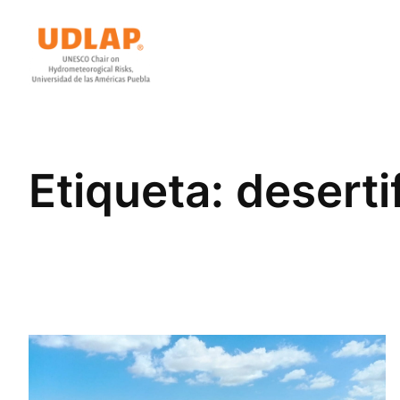
Saltar
al
contenido
Etiqueta:
deserti