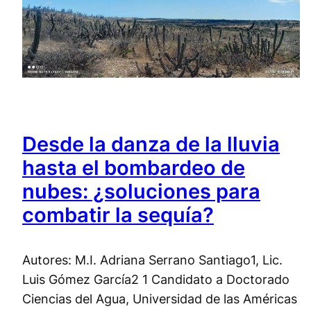
Desde la danza de la lluvia
hasta el bombardeo de
nubes: ¿soluciones para
combatir la sequía?
Autores: M.I. Adriana Serrano Santiago1, Lic.
Luis Gómez García2 1 Candidato a Doctorado
Ciencias del Agua, Universidad de las Américas