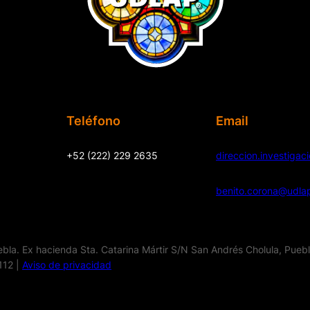
Teléfono
Email
+52 (222) 229 2635
direccion.investiga
benito.corona@udla
la. Ex hacienda Sta. Catarina Mártir S/N San Andrés Cholula, Pueb
112 |
Aviso de privacidad