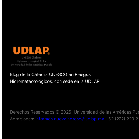
Blog de la Cátedra UNESCO en Riesgos
Hidrometeorológicos, con sede en la UDLAP
Derechos Reservados © 2026. Universidad de las Américas Pueb
Admisiones:
informes.nuevoingreso@udlap.mx
+52 (222) 229 2