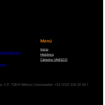
Menú
Inicio
cion@udlap.mx
Histórico
Cátedra UNESCO
p.mx
la. C.P. 72810 México Conmutador: +52 (222) 229 20 00 |