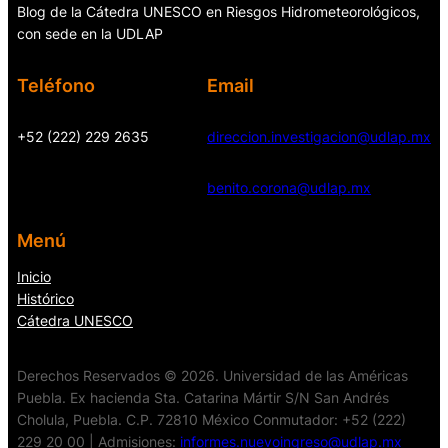
Blog de la Cátedra UNESCO en Riesgos Hidrometeorológicos,
con sede en la UDLAP
Teléfono
Email
+52 (222) 229 2635
direccion.investigacion@udlap.mx
benito.corona@udlap.mx
Menú
Inicio
Histórico
Cátedra UNESCO
Derechos Reservados © 2026. Universidad de las Américas
Puebla. Ex hacienda Sta. Catarina Mártir S/N San Andrés
Cholula, Puebla. C.P. 72810 México Conmutador: +52 (222)
229 20 00 | Admisiones:
informes.nuevoingreso@udlap.mx