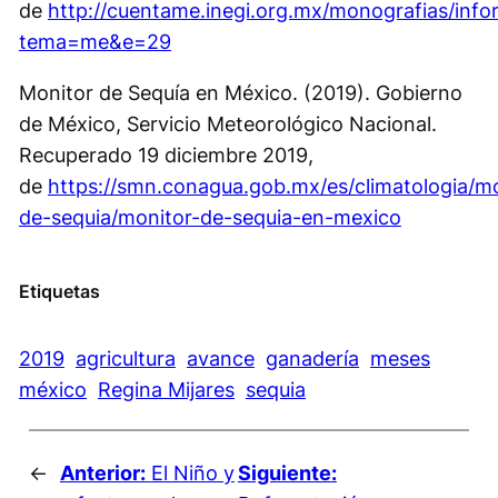
de
http://cuentame.inegi.org.mx/monografias/infor
tema=me&e=29
Monitor de Sequía en México. (2019). Gobierno
de México, Servicio Meteorológico Nacional.
Recuperado 19 diciembre 2019,
de
https://smn.conagua.gob.mx/es/climatologia/mo
de-sequia/monitor-de-sequia-en-mexico
Etiquetas
2019
agricultura
avance
ganadería
meses
méxico
Regina Mijares
sequia
←
Anterior:
El Niño y
Siguiente: