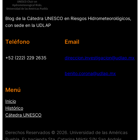
Blog de la Cátedra UNESCO en Riesgos Hidrometeorológicos,
con sede en la UDLAP
Teléfono
Email
+52 (222) 229 2635
direccion.investigacion@udlap.mx
benito.corona@udlap.mx
Menú
Inicio
Histórico
Cátedra UNESCO
Derechos Reservados © 2026. Universidad de las Américas
Puebla. Ex hacienda Sta. Catarina Mártir S/N San Andrés