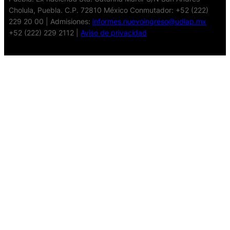
Cholula, Puebla. C.P. 72810 México Conmutador: +52 (222)
229 20 00 | Admisiones:
informes.nuevoingreso@udlap.mx
+52 (222) 229 2112 |
Aviso de privacidad